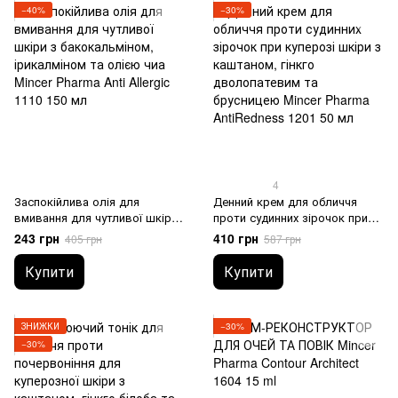
−40%
−30%
4
Заспокійлива олія для
Денний крем для обличчя
вмивання для чутливої шкіри
проти судинних зірочок при
з бакокальміном, ірикалміном
куперозі шкіри з каштаном,
243 грн
410 грн
405 грн
587 грн
та олією чиа Mincer Pharma
гінкго дволопатевим та
Anti Allergic 1110 150 мл
брусницею Mincer Pharma
Купити
Купити
AntiRedness 1201 50 мл
ЗНИЖКИ
−30%
−30%