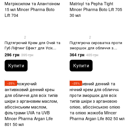
2
2
Підтягуючий Крем для Очей та
Підтягуюча сироватка проти
Губ Ліфтинг Ефект для Усіх
зморшок для обличчя з
Типів Шкіри з
ліфтинг-ефектом для всіх
296 грн
364 грн
395 грн
485 грн
Кальмосенсином,
типів шкіри з Calmosensine,
Матріксилом та Алантоіном
Matrixyl та Pepha Tight Mincer
Купити
Купити
15 мл Mincer Pharma Boto Lift
Pharma Boto Lift 705 30 мл
704
−25%
−25%