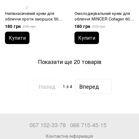
2
Напівнасичений крем для
Омолоджувальний крем для
обличчя проти зморшок 50+,
обличчя MINCER Collagen 60+,
№302 MINCER Collagen 50 мл
№303 50 мл
180 грн
180 грн
235 грн
235 грн
Купити
Купити
Показати ще 20 товарів
Назад
Вперед
1
з 4
067 102-33-78
066 715-45-15
Контактна інформація