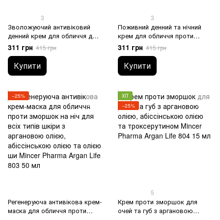
3
3
Зволожуючий антивіковий
Поживний денний та нічний
денний крем для обличчя для
крем для обличчя проти
всіх типів шкіри з аргановим
зморшок для всіх типів шкіри
311 грн
311 грн
415 грн
415 грн
маслом, абіссінським маслом,
з аргановою олією,
фільтрами UVA та UVB Mincer
абіссінською олією та олією
Купити
Купити
Pharma Argan Life 801 50 мл
жожоба Mincer Pharma Argan
Life 802 50 мл
−25%
ХІТ
−25%
5
Регенеруюча антивікова крем-
Крем проти зморшок для
маска для обличчя проти
очей та губ з аргановою
зморшок на ніч для всіх типів
олією, абіссінською олією та