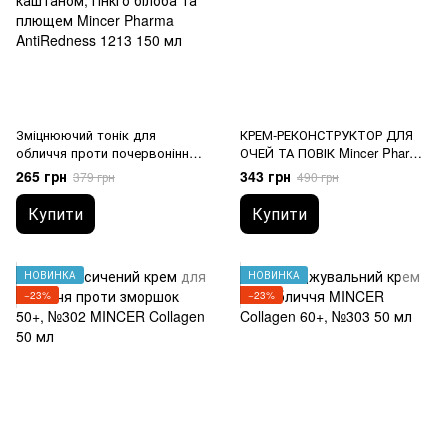
Зміцнюючий тонік для
КРЕМ-РЕКОНСТРУКТОР ДЛЯ
обличчя проти почервоніння
ОЧЕЙ ТА ПОВІК Mincer Pharma
для куперозної шкіри з
Contour Architect 1604 15 ml
265 грн
343 грн
379 грн
490 грн
каштаном, гінкго білоба та
плющем Mincer Pharma
Купити
Купити
AntiRedness 1213 150 мл
НОВИНКА
НОВИНКА
−23%
−23%