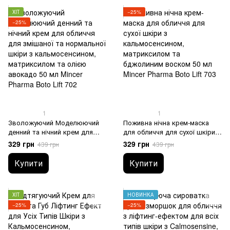
ХІТ
−25%
−25%
1
1
Зволожуючий Моделюючий
Поживна нічна крем-маска
денний та нічний крем для
для обличчя для сухої шкіри з
обличчя для змішаної та
кальмосенсином,
329 грн
329 грн
439 грн
439 грн
нормальної шкіри з
матриксилом та бджолиним
кальмосенсином,
воском 50 мл Mincer Pharma
Купити
Купити
матриксилом та олією
Boto Lift 703
авокадо 50 мл Mincer Pharma
Boto Lift 702
ХІТ
НОВИНКА
−25%
−25%