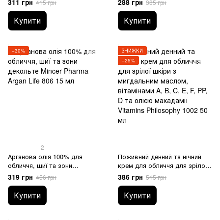
311 грн
288 грн
415 грн
385 грн
шкіри з аргановою олією,
троксерутином Mincer Pharma
абіссінською олією та олією
Argan Life 804 15 мл
Купити
Купити
ши Mincer Pharma Argan Life
803 50 мл
−30%
ЗНИЖКИ
−25%
2
Арганова олія 100% для
Поживний денний та нічний
обличчя, шиї та зони
крем для обличчя для зрілої
декольте Mincer Pharma Argan
шкіри з мигдальним маслом,
319 грн
386 грн
456 грн
515 грн
Life 806 15 мл
вітамінами A, B, C, E, F, PP, D
та олією макадамії Vitamins
Купити
Купити
Philosophy 1002 50 мл