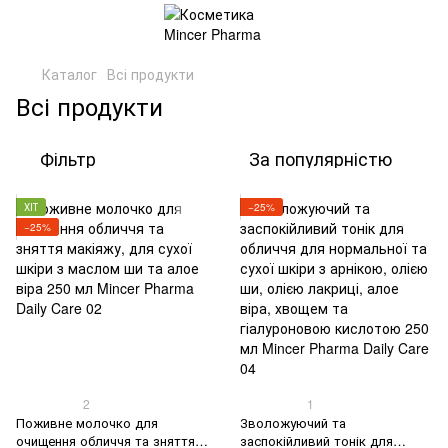
Каталог
Всі продукти
Всі продукти
Фільтр
За популярністю
ХІТ
−25%
−25%
2
1
Поживне молочко для
Зволожуючий та
очищення обличчя та зняття
заспокійливий тонік для