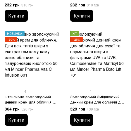
макіяжу, для сухої шкіри з
обличчя для нормальної та
232 грн
232 грн
310 грн
310 грн
маслом ши та алое віра 250
сухої шкіри з арнікою, олією
мл Mincer Pharma Daily Care 02
ши, олією лакриці, алое віра,
Купити
Купити
хвощем та гіалуроновою
кислотою 250 мл Mincer
Pharma Daily Care 04
НОВИНКА
ХІТ
−30%
−25%
4
1
Інтенсивно зволожуючий
Зволожуючий Зміцнюючий
денний крем для обличчя.
денний крем для обличчя для
Для всіх типів шкіри з
сухої та нормальної шкіри з
364 грн
329 грн
520 грн
439 грн
екстрактом каму-каму, олією
фільтрами UVA та UVB,
обліпихи та гіалуроновою
Calmosensine та Matrixyl 50 мл
Купити
Купити
кислотою 50 мл Mincer
Mincer Pharma Boto Lift 701
Pharma Vita C Infusion 601