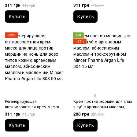
крем для лица для всех типов
морщин для всех типов кожи
311 грн
311 грн
415 грн
415 грн
кожи с аргановым маслом,
с аргановым маслом,
абиссинским маслом,
абиссинским маслом и
Купить
Купить
фильтрами UVA и UVB Mincer
маслом жожоба Mincer
Pharma Argan Life 801 50 мл
Pharma Argan Life 802 50 мл
−25%
ХИТ
−25%
5
Регенерирующая
Крем против морщин для глаз
антивозрастная крем-маска
и губ с аргановым маслом,
для лица против морщин на
абиссинским маслом и
311 грн
288 грн
415 грн
385 грн
ночь для всех типов кожи с
троксерутином Mincer Pharma
аргановым маслом,
Argan Life 804 15 мл
Купить
Купить
абиссинским маслом и
маслом ши Mincer Pharma