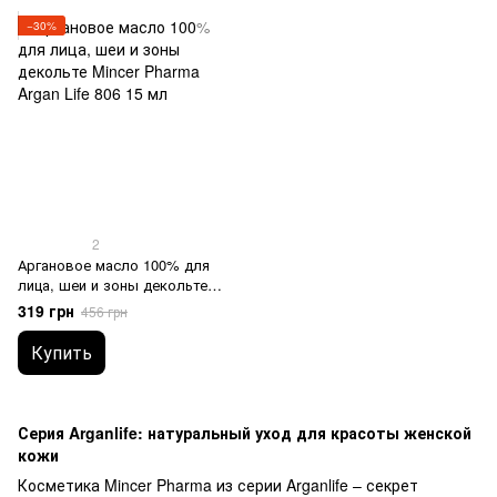
Argan Life 803 50 мл
−30%
2
Аргановое масло 100% для
лица, шеи и зоны декольте
Mincer Pharma Argan Life 806
319 грн
456 грн
15 мл
Купить
Серия Arganlife: натуральный уход для красоты женской
кожи
Косметика Mincer Pharma из серии Arganlife – секрет