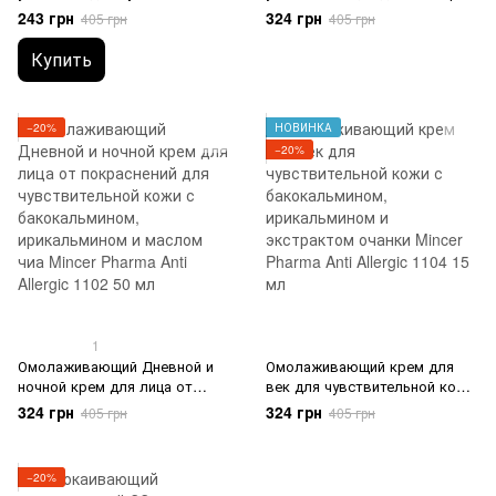
кожи с бакокальмином,
для лица от покраснений для
243 грн
324 грн
405 грн
405 грн
ирикалмином и маслом чиа
чувствительной кожи с
Mincer Pharma Anti Allergic
бакокальмином,
Купить
1110 150 мл
ирикальмином и маслом
расторопши Mincer Pharma
Anti Allergic 50 мл
−20%
НОВИНКА
−20%
1
Омолаживающий Дневной и
Омолаживающий крем для
ночной крем для лица от
век для чувствительной кожи
покраснений для
с бакокальмином,
324 грн
324 грн
405 грн
405 грн
чувствительной кожи с
ирикальмином и экстрактом
бакокальмином,
очанки Mincer Pharma Anti
ирикальмином и маслом чиа
Allergic 1104 15 мл
−20%
Mincer Pharma Anti Allergic