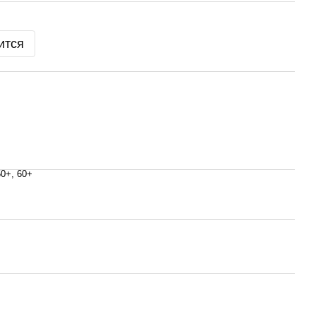
ится
50+, 60+