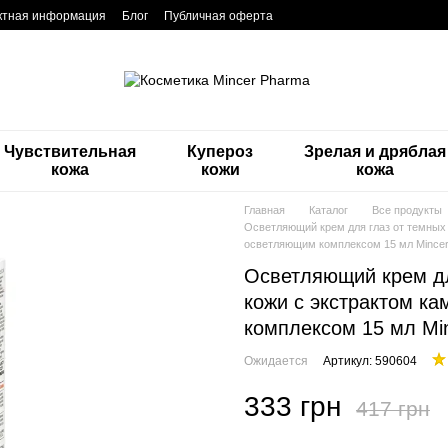
ктная информация
Блог
Публичная оферта
Чувствительная
Купероз
Зрелая и дряблая
кожа
кожи
кожа
Главная
Каталог
Все продукты
Осветляющий крем для глаз от темных 
осветляющим комплексом 15 мл Mincer P
Осветляющий крем для
кожи с экстрактом к
комплексом 15 мл Min
Ожидается
Артикул: 590604
333 грн
417 грн