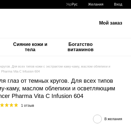
Укр
Рус
Желания
Вход
Мой заказ
Сияние кожи и
Богатство
тела
витаминов
кругов. Для всех типов кожи с экстрактом каму-каму, маслом облепихи и
harma Vita C Infusion 604
 глаз от темных кругов. Для всех типов
аму-каму, маслом облепихи и осветляющим
cer Pharma Vita C Infusion 604
1 отзыв
В желания