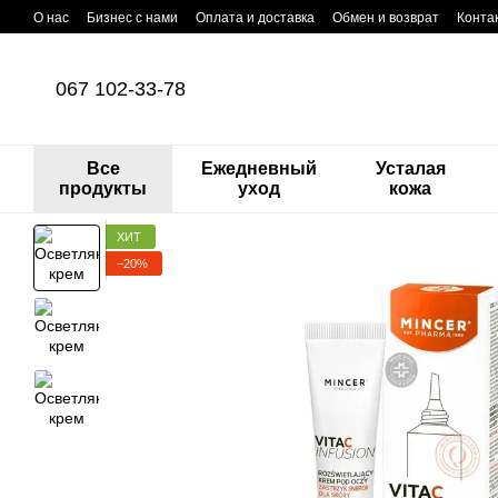
Перейти к основному контенту
О нас
Бизнес с нами
Оплата и доставка
Обмен и возврат
Конта
067 102-33-78
Все
Ежедневный
Усталая
продукты
уход
кожа
ХИТ
−20%