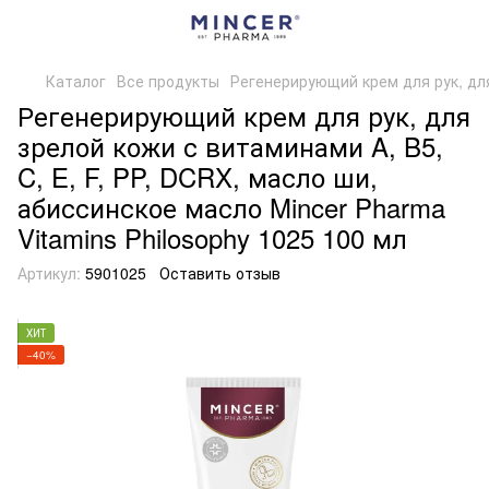
Каталог
Все продукты
Регенерирующий крем для рук, для 
Регенерирующий крем для рук, для
зрелой кожи с витаминами A, B5,
C, E, F, PP, DCRX, масло ши,
абиссинское масло Mincer Pharma
Vitamins Philosophy 1025 100 мл
Артикул:
5901025
Оставить отзыв
ХИТ
−40%