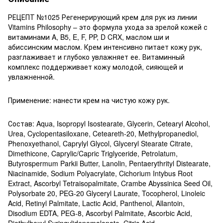
РЕЦЕПТ №1025 Регенерирующий крем для рук из линии
Vitamins Philosophy – это формула ухода за зрелой кожей с
витаминами A, B5, E, F, PP, D CRX, маслом ши и
абиссинским маслом. Крем интенсивно питает кожу рук,
разглаживает и глубоко увлажняет ее. Витаминный
комплекс поддерживает кожу молодой, сияющей и
увлажненной.
Применение: нанести крем на чистую кожу рук.
Состав: Aqua, Isopropyl Isostearate, Glycerin, Cetearyl Alcohol,
Urea, Cyclopentasiloxane, Ceteareth-20, Methylpropanediol,
Phenoxyethanol, Caprylyl Glycol, Glyceryl Stearate Citrate,
Dimethicone, Caprylic/Capric Triglyceride, Petrolatum,
Butyrospermum Parkii Butter, Lanolin, Pentaerythrityl Distearate,
Niacinamide, Sodium Polyacrylate, Cichorium Intybus Root
Extract, Ascorbyl Tetraisopalmitate, Crambe Abyssinica Seed Oil,
Polysorbate 20, PEG-20 Glyceryl Laurate, Tocopherol, Linoleic
Acid, Retinyl Palmitate, Lactic Acid, Panthenol, Allantoin,
Disodium EDTA, PEG-8, Ascorbyl Palmitate, Ascorbic Acid,
Diethylhexyl Syringylidenemalonate, Citric Acid,