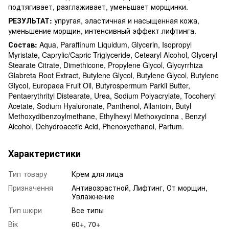
подтягивает, разглаживает, уменьшает морщинки.
РЕЗУЛЬТАТ:
упругая, эластичная и насыщенная кожа,
уменьшение морщин, интенсивный эффект лифтинга.
Состав:
Aqua, Paraffinum Liquidum, Glycerin, Isopropyl
Myristate, Caprylic/Capric Triglyceride, Cetearyl Alcohol, Glyceryl
Stearate Citrate, Dimethicone, Propylene Glycol, Glycyrrhiza
Glabreta Root Extract, Butylene Glycol, Butylene Glycol, Butylene
Glycol, Europaea Fruit Oil, Butyrospermum Parkii Butter,
Pentaerythrityl Distearate, Urea, Sodium Polyacrylate, Tocoheryl
Acetate, Sodium Hyaluronate, Panthenol, Allantoin, Butyl
Methoxydibenzoylmethane, Ethylhexyl Methoxycinna , Benzyl
Alcohol, Dehydroacetic Acid, Phenoxyethanol, Parfum.
Характеристики
Тип товару
Крем для лица
Призначення
Антивозрастной, Лифтинг, От морщин,
Увлажнение
Тип шкіри
Все типы
Вік
60+, 70+