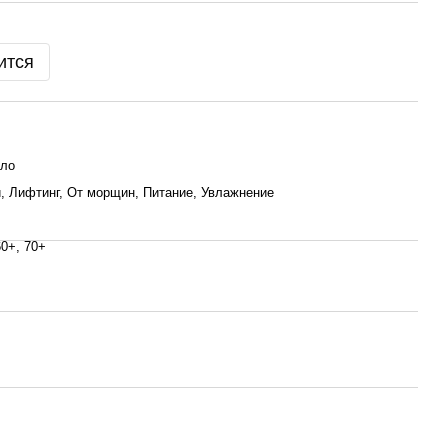
ится
сло
, Лифтинг, От морщин, Питание, Увлажнение
60+, 70+