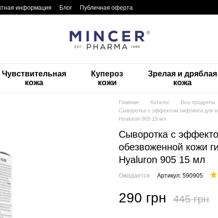
ктная информация
Блог
Публичная оферта
Чувствительная
Купероз
Зрелая и дряблая
кожа
кожи
кожа
Главная
Каталог
Все продукты
Сыворотка с эффектом лифтинга для во
Hyaluron 905 15 мл
Сыворотка с эффекто
обезвоженной кожи г
Hyaluron 905 15 мл
Ожидается
Артикул: 590905
290 грн
445 грн