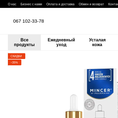
Перейти к основному контенту
О нас
Бизнес с нами
Оплата и доставка
Обмен и возврат
Конта
067 102-33-78
Все
Ежедневный
Усталая
продукты
уход
кожа
СКИДКИ
−35%