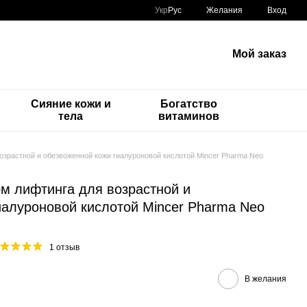
Укр
Рус
Желания
Вход
Мой заказ
Сияние кожи и
Богатство
тела
витаминов
зрастной и обезвоженной кожи гиалуроновой кислотой Mincer Pharma Neo
м лифтинга для возрастной и
иалуроновой кислотой Mincer Pharma Neo
1 отзыв
В желания