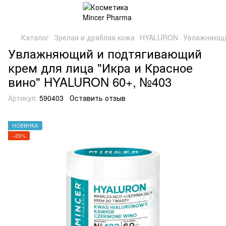
Каталог
Зрелая и дряблая кожа
HYALURON
Увлажняющи
Увлажняющий и подтягивающий
крем для лица "Икра и Красное
вино" HYALURON 60+, №403
Артикул:
590403
Оставить отзыв
НОВИНКА
−23%