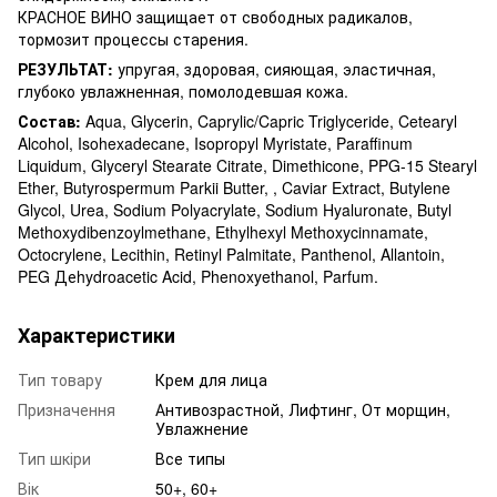
КРАСНОЕ ВИНО защищает от свободных радикалов,
тормозит процессы старения.
РЕЗУЛЬТАТ:
упругая, здоровая, сияющая, эластичная,
глубоко увлажненная, помолодевшая кожа.
Состав:
Aqua, Glycerin, Caprylic/Capric Triglyceride, Cetearyl
Alcohol, Isohexadecane, Isopropyl Myristate, Paraffinum
Liquidum, Glyceryl Stearate Citrate, Dimethicone, PPG-15 Stearyl
Ether, Butyrospermum Parkii Butter, , Caviar Extract, Butylene
Glycol, Urea, Sodium Polyacrylate, Sodium Hyaluronate, Butyl
Methoxydibenzoylmethane, Ethylhexyl Methoxycinnamate,
Octocrylene, Lecithin, Retinyl Palmitate, Panthenol, Allantoin,
PEG Деhydroacetic Acid, Phenoxyethanol, Parfum.
Характеристики
Тип товару
Крем для лица
Призначення
Антивозрастной, Лифтинг, От морщин,
Увлажнение
Тип шкіри
Все типы
Вік
50+, 60+