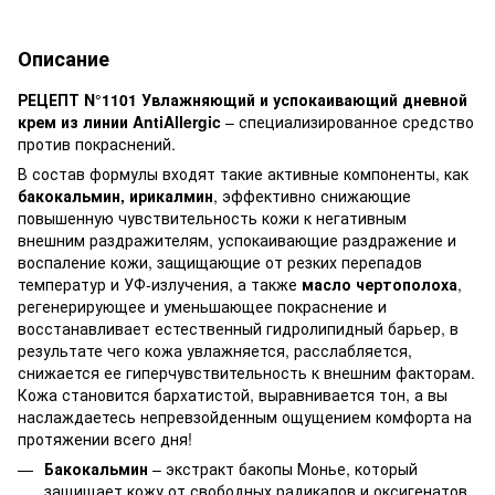
Описание
РЕЦЕПТ N°1101 Увлажняющий и успокаивающий дневной
крем из линии AntiAllergic
– специализированное средство
против покраснений.
В состав формулы входят такие активные компоненты, как
бакокальмин, ирикалмин
, эффективно снижающие
повышенную чувствительность кожи к негативным
внешним раздражителям, успокаивающие раздражение и
воспаление кожи, защищающие от резких перепадов
температур и УФ-излучения, а также
масло чертополоха
,
регенерирующее и уменьшающее покраснение и
восстанавливает естественный гидролипидный барьер, в
результате чего кожа увлажняется, расслабляется,
снижается ее гиперчувствительность к внешним факторам.
Кожа становится бархатистой, выравнивается тон, а вы
наслаждаетесь непревзойденным ощущением комфорта на
протяжении всего дня!
Бакокальмин
– экстракт бакопы Монье, который
защищает кожу от свободных радикалов и оксигенатов,