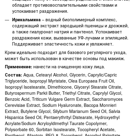
обладает противовоспалительными свойствами и
успокаивает раздражения.
Ирикальмина
– водный биополимерный комплекс,
содержащий экстракт зародышей пшеницы и дрожжей,
а также гиалуронат натрия и пантенол. Успокаивает
раздражения кожи, вызванные УФ-лучами и эпиляцией.
Поддерживает эластичность кожи и увлажняет.
Крем идеально подходит для базового регулярного ухода,
может быть использован в качестве основы под макияж.
Применение:
нанести на очищенную кожу лица.
Состав:
Aqua, Cetearyl Alcohol, Glycerin, Caprylic/Capric
Triglyceride, Isopropyl Myristate, Olea Europaea Fruit Oil,
Isopropyl Isostearate, Dimethicone, Glyceryl Stearate Citrate,
Butyrospermum Parkii Butter, Triethyl Citrate, Caprylyl Glycol,
Benzoic Acid, Triticum Vulgare Germ Extract, Saccharomyces
Cerevisiae Extract, Sodium Hyaluronate, Bacopa Monnieri
Extract, Butylene Glycol, Silybum Marianum Seed Oil, Salvia
Hispanica Seed Oil, Pentaerythrityl Distearate, Hydroxyethyl
Acrylate/Sodium Acryloyldimethyl Taurate Copolymer,
Polysorbate 60, Sorbitan Isostearate, Tocopheryl Acetate,
Panthenol, Allantoin, PEG-8, Tocopherol, Ascorbyl Palmitate,