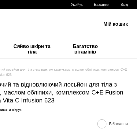
Укр
Рус
Бажання
Вхід
Мій кошик
Сяйво шкіри та
Багатство
тіла
вітамінів
чий лосьйон для тіла з екстрактом каму-каму, маслом обліпихи, комплексом C+E
sion 623
чий та відновлюючий лосьйон для тіла з
, маслом обліпихи, комплексом C+E Fusion
Vita C Infusion 623
исати відгук
В бажання