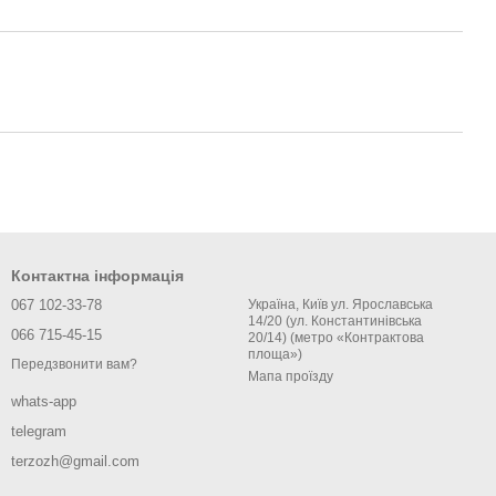
Контактна інформація
067 102-33-78
Україна, Київ ул. Ярославська
14/20 (ул. Константинівська
066 715-45-15
20/14) (метро «Контрактова
площа»)
Передзвонити вам?
Мапа проїзду
whats-app
telegram
terzozh@gmail.com