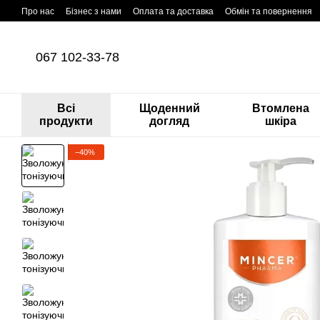
Перейти до основного контенту
Про нас
Бізнес з нами
Оплата та доставка
Обмін та повернення
067 102-33-78
Всі
Щоденний
Втомлена
продукти
догляд
шкіра
−40%