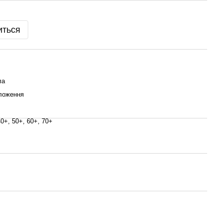
иться
ла
ложення
40+, 50+, 60+, 70+