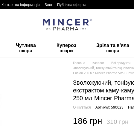
Контактна інформація
Блог
Публічна оферта
Чутлива
Купероз
Зріла та в'яла
шкіра
шкіри
шкіра
Головна
Каталог
Всі продукти
Зволожуючий, тонізуючий та відновлюю
Fusion 250 мл Mincer Pharma Vita C Infu
Зволожуючий, тонізую
екстрактом каму-каму
250 мл Mincer Pharma 
Очікується
Артикул: 590623
Нап
186 грн
310 грн