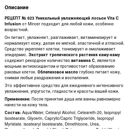
Описание
РЕЦЕПТ № 623 Уникальный увлажняющий лосьон Vita C
Infusion
от Mincer подходит для любой кожи, особенно
возрастной.
Он питает, увлажняет, разглаживает, витаминизирует и
нормализует кожу, делая ее мягкой, эластичной и атласной.
Средство укрепляет клетки, тонизирует и омолаживает
эпидермис.
Экстракт тропического растения каму-каму
содержит рекордное количество
витамина С
, является
мощным антиоксидантом и противостоит образованию
раковых клеток.
Облепиховое масло
глубоко питает кожу,
снимая любые раздражения и воспаления.
Это эффективное средство для ежедневного интенсивного
увлажнения, упругости, гладкости и красоты вашей кожи.
Применение:
После принятия душа или ванны равномерно
нанести на кожу тела.
Состав:
Aqua/Water, Cetearyl Alcohol, Ceteareth-20, Isopropyl
Isostearate, Glycerin, Caprylic/Capric Triglyceríde, Isopropyl
Myristate. isostearyl Isostearate, Dimethicone, Urea,