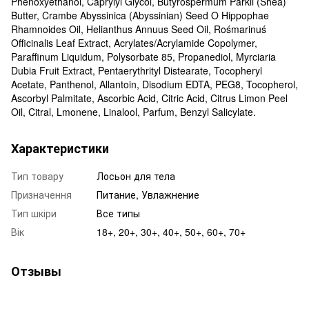
Phenoxyethanol, Caprylyl Glycol, Butyrospermum Parkii (Shea)
Butter, Crambe Abyssinica (Abyssinian) Seed O Hippophae
Rhamnoides Oil, Helianthus Annuus Seed Oil, Rośmarinuś
Officinalis Leaf Extract, Acrylates/Acrylamide Copolymer,
Paraffinum Liquidum, Polysorbate 85, Propanediol, Myrciaria
Dubia Fruit Extract, Pentaerythrityl Distearate, Tocopheryl
Acetate, Panthenol, Allantoin, Disodium EDTA, PEG8, Tocopherol,
Ascorbyl Palmitate, Ascorbic Acid, Citric Acid, Citrus Limon Peel
Oil, Citral, Lmonene, Linalool, Parfum, Benzyl Salicylate.
Характеристики
Тип товару
Лосьон для тела
Призначення
Питание, Увлажнение
Тип шкіри
Все типы
Вік
18+, 20+, 30+, 40+, 50+, 60+, 70+
Отзывы