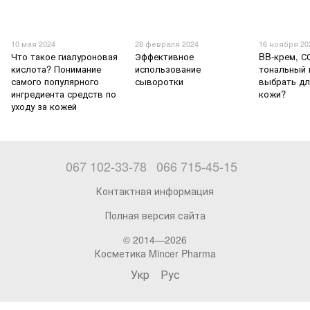
10 мая 2024
28 февраля 2024
16 ноября 20
Что такое гиалуроновая
Эффективное
BB-крем, С
кислота? Понимание
использование
тональный 
самого популярного
сыворотки
выбрать дл
ингредиента средств по
кожи?
уходу за кожей
067 102-33-78
066 715-45-15
Контактная информация
Полная версия сайта
© 2014—2026
Косметика Mincer Pharma
Укр
Рус