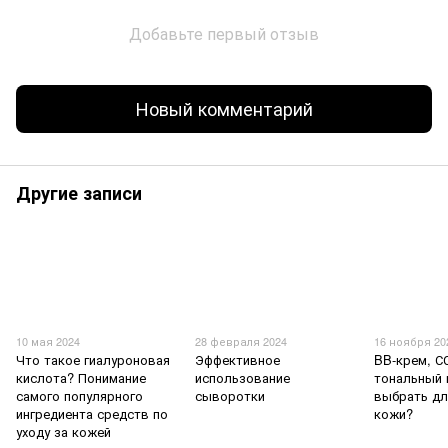
Добавьте первый отзыв
Новый комментарий
Другие записи
10 мая 2024
28 февраля 2024
16 ноября 20
Что такое гиалуроновая
Эффективное
BB-крем, С
кислота? Понимание
использование
тональный 
самого популярного
сыворотки
выбрать дл
ингредиента средств по
кожи?
уходу за кожей